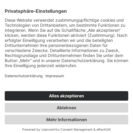
Besondere Umstände erfordern besondere
Maßnahmen. Schnarcherschienen bei
Schlafapnoe, Sportmundschutz für
verschiedene Sportarten, Zahnschmuck aus
Gold oder mit glitzernden Schmucksteinen,
Vampirzähne für Halloween, oder ein paar
stylische Grillz – wir machen es möglich.
Sprechen Sie uns gerne bei Ihrem nächsten
Besuch an!
2024 Gemeinschaftspraxis Raff Dreidoppel | Gemacht von
RENZCOM
Kontakt
Impressum
Datenschutz